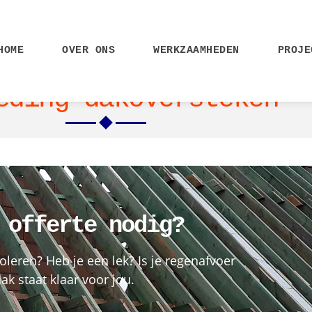
HOME
OVER ONS
WERKZAAMHEDEN
PROJE
eding dakoversteken
 offerte nodig?
oleren? Heb je een lek? Is je regenafvoer
k staat klaar voor jou.