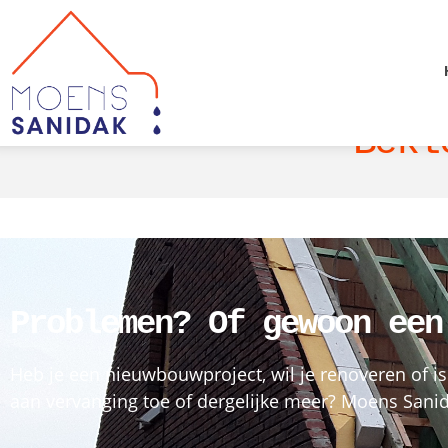
Bekl
Problemen? Of gewoon een
Heb je een nieuwbouwproject, wil je renoveren of is
aan vervanging toe of dergelijke meer? Moens Sanida