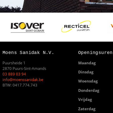
Moens Sanidak N.V.
Openingsuren
Puursheide 1
Maandag
2870 Puurs-Sint-Amands
Dinsdag
03 889 03 94
info@moenssanidak.be
Woensdag
BTW: 0417.774.743
Donderdag
Vrijdag
Zaterdag