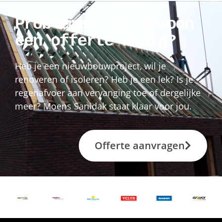
Problemen? Of gewoon
een offerte nodig?
Heb je een nieuwbouwproject, wil je
renoveren of isoleren? Heb je een lek? Is je
regenafvoer aan vervanging toe of dergelijke
meer? Moens Sanidak staat klaar voor jou.
Offerte aanvragen