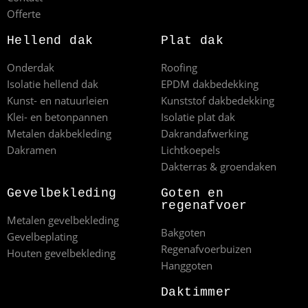
Offerte
Hellend dak
Plat dak
Onderdak
Roofing
Isolatie hellend dak
EPDM dakbedekking
Kunst- en natuurleien
Kunststof dakbedekking
Klei- en betonpannen
Isolatie plat dak
Metalen dakbekleding
Dakrandafwerking
Dakramen
Lichtkoepels
Dakterras & groendaken
Gevelbekleding
Goten en
regenafvoer
Metalen gevelbekleding
Bakgoten
Gevelbeplating
Regenafvoerbuizen
Houten gevelbekleding
Hanggoten
Daktimmer