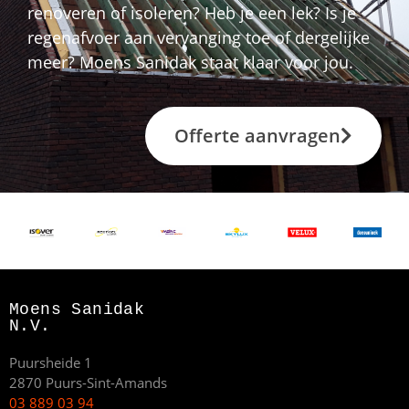
renoveren of isoleren? Heb je een lek? Is je
regenafvoer aan vervanging toe of dergelijke
meer? Moens Sanidak staat klaar voor jou.
Offerte aanvragen
Moens Sanidak
N.V.
Puursheide 1
2870 Puurs-Sint-Amands
03 889 03 94