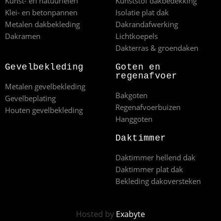
Kunst- en natuurleien
Kunststof dakbedekking
Klei- en betonpannen
Isolatie plat dak
Metalen dakbekleding
Dakrandafwerking
Dakramen
Lichtkoepels
Dakterras & groendaken
Gevelbekleding
Goten en
regenafvoer
Metalen gevelbekleding
Bakgoten
Gevelbeplating
Regenafvoerbuizen
Houten gevelbekleding
Hanggoten
Daktimmer
Daktimmer hellend dak
Daktimmer plat dak
Bekleding dakoversteken
Hosted by
Exabyte