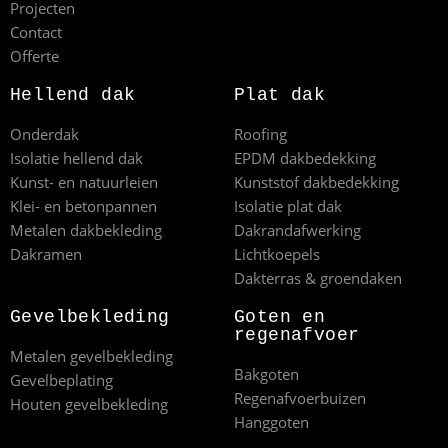
Projecten
Contact
Offerte
Hellend dak
Plat dak
Onderdak
Roofing
Isolatie hellend dak
EPDM dakbedekking
Kunst- en natuurleien
Kunststof dakbedekking
Klei- en betonpannen
Isolatie plat dak
Metalen dakbekleding
Dakrandafwerking
Dakramen
Lichtkoepels
Dakterras & groendaken
Gevelbekleding
Goten en
regenafvoer
Metalen gevelbekleding
Bakgoten
Gevelbeplating
Regenafvoerbuizen
Houten gevelbekleding
Hanggoten