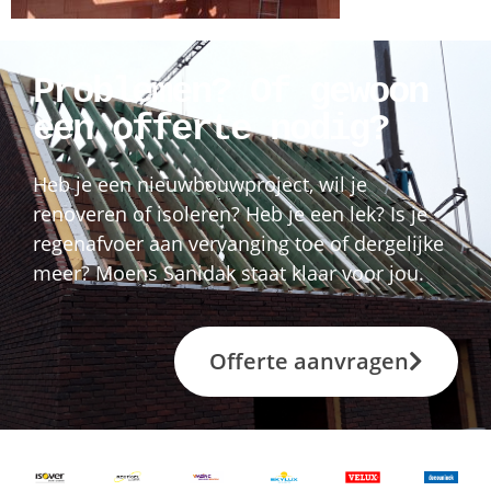
Problemen? Of gewoon
een offerte nodig?
Heb je een nieuwbouwproject, wil je
renoveren of isoleren? Heb je een lek? Is je
regenafvoer aan vervanging toe of dergelijke
meer? Moens Sanidak staat klaar voor jou.
Offerte aanvragen