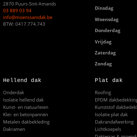
2870 Puurs-Sint-Amands
Dinsdag
03 889 03 94
info@moenssanidak.be
Woensdag
BTW: 0417.774.743
Donderdag
Vrijdag
Zaterdag
Zondag
Hellend dak
Plat dak
Onderdak
Roofing
Isolatie hellend dak
EPDM dakbedekkin
Kunst- en natuurleien
Kunststof dakbedek
Klei- en betonpannen
Isolatie plat dak
Metalen dakbekleding
Dakrandafwerking
Dakramen
Lichtkoepels
Dakterras & groend