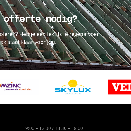
 offerte nodig?
oleren? Heb je een lek? Is je regenafvoer
k staat klaar voor jou.
9:00 – 12:00 / 13:30 – 18:00