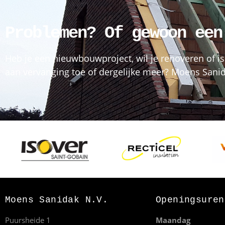
Problemen? Of gewoon een
Heb je een nieuwbouwproject, wil je renoveren of is
aan vervanging toe of dergelijke meer? Moens Sanida
Moens Sanidak N.V.
Openingsuren
Puursheide 1
Maandag