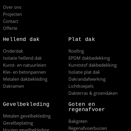
Over ons
Projecten
Contact
Offerte
Hellend dak
Plat dak
Onderdak
Roofing
Isolatie hellend dak
EPDM dakbedekking
Kunst- en natuurleien
Kunststof dakbedekking
Klei- en betonpannen
Isolatie plat dak
Metalen dakbekleding
Dakrandafwerking
Dakramen
Lichtkoepels
Dakterras & groendaken
Gevelbekleding
Goten en
regenafvoer
Metalen gevelbekleding
Bakgoten
Gevelbeplating
Regenafvoerbuizen
Houten gevelbekleding