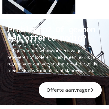
Problemen? Of gewoon
een offerte nodig?
Heb je een nieuwbouwproject, wil je
renoveren of isoleren? Heb je een lek? Is je
regenafvoer aan vervanging toe of dergelijke
meer? Moens Sanidak staat klaar voor jou.
Offerte aanvragen