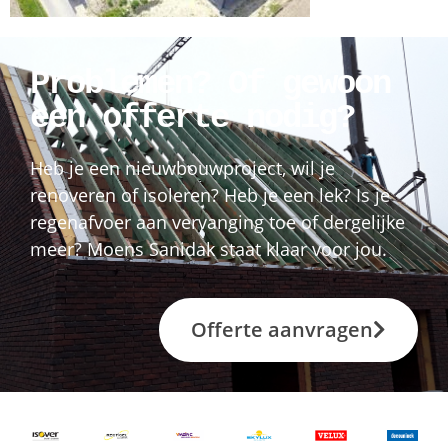
Problemen? Of gewoon
een offerte nodig?
Heb je een nieuwbouwproject, wil je
renoveren of isoleren? Heb je een lek? Is je
regenafvoer aan vervanging toe of dergelijke
meer? Moens Sanidak staat klaar voor jou.
Offerte aanvragen