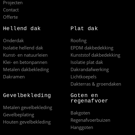
Projecten
Contact
Offerte
Hellend dak
Plat dak
Onderdak
Roofing
Isolatie hellend dak
EPDM dakbedekking
Kunst- en natuurleien
Kunststof dakbedekking
Klei- en betonpannen
Isolatie plat dak
Metalen dakbekleding
Dakrandafwerking
Dakramen
Lichtkoepels
Dakterras & groendaken
Gevelbekleding
Goten en
regenafvoer
Metalen gevelbekleding
Bakgoten
Gevelbeplating
Regenafvoerbuizen
Houten gevelbekleding
Hanggoten