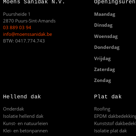
Moens Sanidak N.V.
Openingsuren
Puursheide 1
Maandag
2870 Puurs-Sint-Amands
Dinsdag
03 889 03 94
info@moenssanidak.be
Woensdag
BTW: 0417.774.743
Donderdag
Vrijdag
Zaterdag
Zondag
Hellend dak
Plat dak
Onderdak
Roofing
Isolatie hellend dak
EPDM dakbedekkin
Kunst- en natuurleien
Kunststof dakbedek
Klei- en betonpannen
Isolatie plat dak