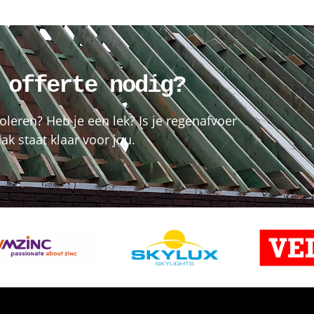
 offerte nodig?
oleren? Heb je een lek? Is je regenafvoer
k staat klaar voor jou.