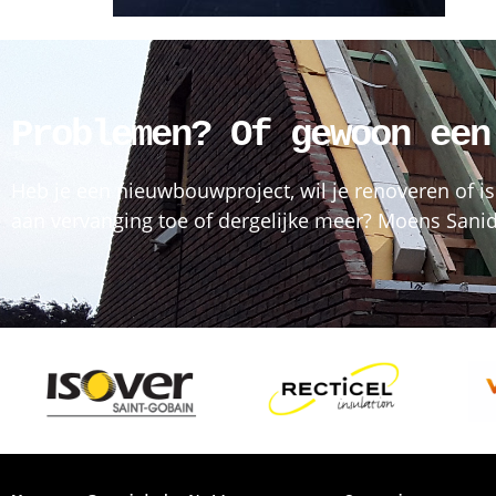
Problemen? Of gewoon een
Heb je een nieuwbouwproject, wil je renoveren of is
aan vervanging toe of dergelijke meer? Moens Sanida