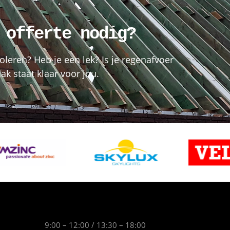
 offerte nodig?
oleren? Heb je een lek? Is je regenafvoer
k staat klaar voor jou.
9:00 – 12:00 / 13:30 – 18:00