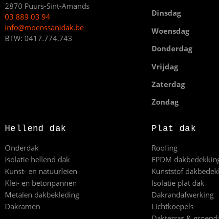
2870 Puurs-Sint-Amands
Dinsdag
03 889 03 94
info@moenssanidak.be
Woensdag
BTW: 0417.774.743
Donderdag
Vrijdag
Zaterdag
Zondag
Hellend dak
Plat dak
Onderdak
Roofing
Isolatie hellend dak
EPDM dakbedekkin
Kunst- en natuurleien
Kunststof dakbedek
Klei- en betonpannen
Isolatie plat dak
Metalen dakbekleding
Dakrandafwerking
Dakramen
Lichtkoepels
Dakterras & groend