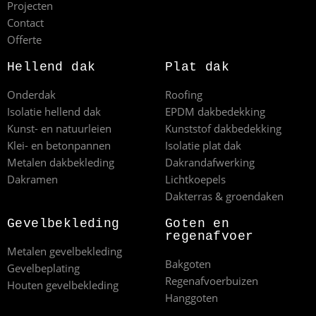
Projecten
Contact
Offerte
Hellend dak
Plat dak
Onderdak
Roofing
Isolatie hellend dak
EPDM dakbedekking
Kunst- en natuurleien
Kunststof dakbedekking
Klei- en betonpannen
Isolatie plat dak
Metalen dakbekleding
Dakrandafwerking
Dakramen
Lichtkoepels
Dakterras & groendaken
Gevelbekleding
Goten en
regenafvoer
Metalen gevelbekleding
Bakgoten
Gevelbeplating
Regenafvoerbuizen
Houten gevelbekleding
Hanggoten