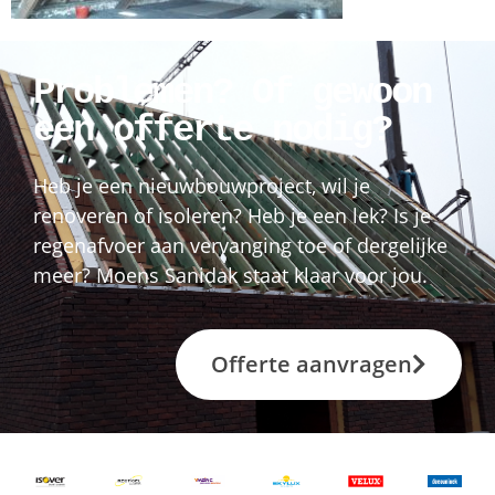
Problemen? Of gewoon
een offerte nodig?
Heb je een nieuwbouwproject, wil je
renoveren of isoleren? Heb je een lek? Is je
regenafvoer aan vervanging toe of dergelijke
meer? Moens Sanidak staat klaar voor jou.
Offerte aanvragen