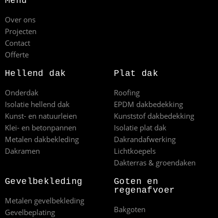
Menu
Over ons
Projecten
Contact
Offerte
Hellend dak
Plat dak
Onderdak
Roofing
Isolatie hellend dak
EPDM dakbedekking
Kunst- en natuurleien
Kunststof dakbedekking
Klei- en betonpannen
Isolatie plat dak
Metalen dakbekleding
Dakrandafwerking
Dakramen
Lichtkoepels
Dakterras & groendaken
Gevelbekleding
Goten en
regenafvoer
Metalen gevelbekleding
Bakgoten
Gevelbeplating