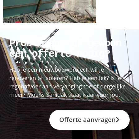
Problemen? Of gewoon
een offerte nodig?
Heb je een nieuwbouwproject, wil je
renoveren of isoleren? Heb je een lek? Is je
regenafvoer aan vervanging toe of dergelijke
meer? Moens Sanidak staat klaar voor jou.
Offerte aanvragen