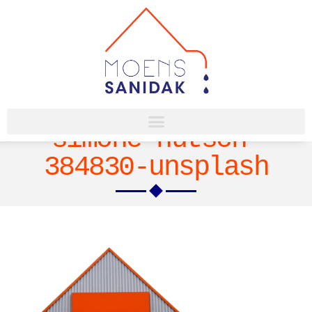
simone-hutsch-
384830-unsplash