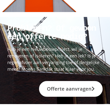
Problemen? Of gewoon
een offerte nodig?
Heb je een nieuwbouwproject, wil je
renoveren of isoleren? Heb je een lek? Is je
regenafvoer aan vervanging toe of dergelijke
meer? Moens Sanidak staat klaar voor jou.
Offerte aanvragen