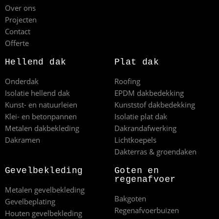
Over ons
Projecten
Contact
Offerte
Hellend dak
Plat dak
Onderdak
Roofing
Isolatie hellend dak
EPDM dakbedekking
Kunst- en natuurleien
Kunststof dakbedekking
Klei- en betonpannen
Isolatie plat dak
Metalen dakbekleding
Dakrandafwerking
Dakramen
Lichtkoepels
Dakterras & groendaken
Gevelbekleding
Goten en
regenafvoer
Metalen gevelbekleding
Bakgoten
Gevelbeplating
Regenafvoerbuizen
Houten gevelbekleding