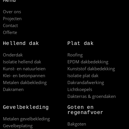
Menu
Over ons
Projecten
Contact
Offerte
Hellend dak
Plat dak
Onderdak
Roofing
Isolatie hellend dak
EPDM dakbedekking
Kunst- en natuurleien
Kunststof dakbedekking
Klei- en betonpannen
Isolatie plat dak
Metalen dakbekleding
Dakrandafwerking
Dakramen
Lichtkoepels
Dakterras & groendaken
Gevelbekleding
Goten en
regenafvoer
Metalen gevelbekleding
Bakgoten
Gevelbeplating