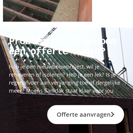
Problemen? Of gewoon
een offerte nodig?
Heb je een nieuwbouwproject, wil je
renoveren of isoleren? Heb je een lek? Is je
regenafvoer aan vervanging toe of dergelijke
meer? Moens Sanidak staat klaar voor jou.
Offerte aanvragen