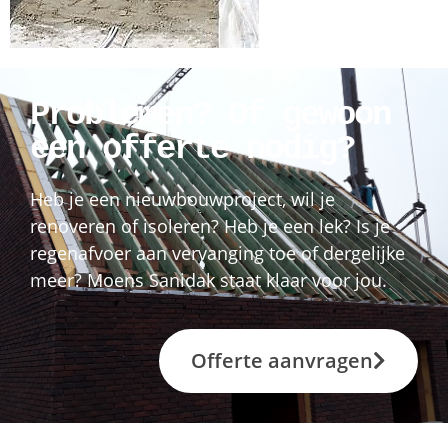
Problemen? Of gewoon
een offerte nodig?
Heb je een nieuwbouwproject, wil je
renoveren of isoleren? Heb je een lek? Is je
regenafvoer aan vervanging toe of dergelijke
meer? Moens Sanidak staat klaar voor jou.
Offerte aanvragen