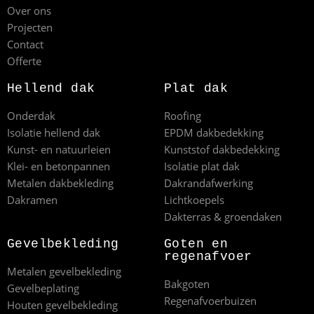
Over ons
Projecten
Contact
Offerte
Hellend dak
Plat dak
Onderdak
Roofing
Isolatie hellend dak
EPDM dakbedekking
Kunst- en natuurleien
Kunststof dakbedekking
Klei- en betonpannen
Isolatie plat dak
Metalen dakbekleding
Dakrandafwerking
Dakramen
Lichtkoepels
Dakterras & groendaken
Gevelbekleding
Goten en
regenafvoer
Metalen gevelbekleding
Bakgoten
Gevelbeplating
Regenafvoerbuizen
Houten gevelbekleding