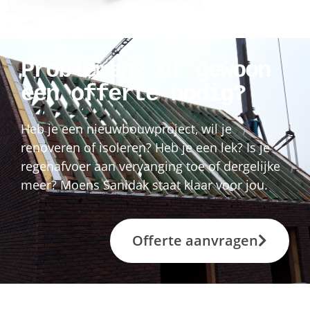
Problemen? Of gewoon
een offerte nodig?
Heb je een nieuwbouwproject, wil je
renoveren of isoleren? Heb je een lek? Is je
regenafvoer aan vervanging toe of dergelijke
meer? Moens Sanidak staat klaar voor jou.
Offerte aanvragen