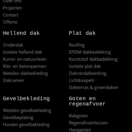
Over ons
Projecten
Contact
Offerte
Hellend dak
Plat dak
Onderdak
Roofing
Isolatie hellend dak
EPDM dakbedekking
Kunst- en natuurleien
Kunststof dakbedekking
Klei- en betonpannen
Isolatie plat dak
Metalen dakbekleding
Dakrandafwerking
Dakramen
Lichtkoepels
Dakterras & groendaken
Gevelbekleding
Goten en
regenafvoer
Metalen gevelbekleding
Bakgoten
Gevelbeplating
Regenafvoerbuizen
Houten gevelbekleding
Hanggoten