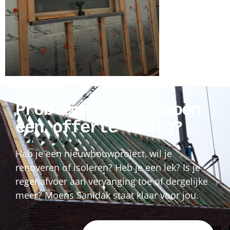
Problemen? Of gewoon
een offerte nodig?
Heb je een nieuwbouwproject, wil je
renoveren of isoleren? Heb je een lek? Is je
regenafvoer aan vervanging toe of dergelijke
meer? Moens Sanidak staat klaar voor jou.