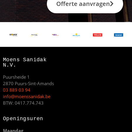
Offerte aanvragen
Moens Sanidak
N.V.
Puursheide 1
2870 Puurs-Sint-Amands
03 889 03 94
info@moenssanidak.be
BTW: 0417.774.743
Openingsuren
Maandag