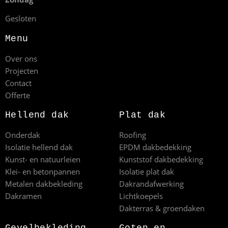
Gesloten
Menu
Over ons
Projecten
Contact
Offerte
Hellend dak
Plat dak
Onderdak
Roofing
Isolatie hellend dak
EPDM dakbedekking
Kunst- en natuurleien
Kunststof dakbedekking
Klei- en betonpannen
Isolatie plat dak
Metalen dakbekleding
Dakrandafwerking
Dakramen
Lichtkoepels
Dakterras & groendaken
Gevelbekleding
Goten en