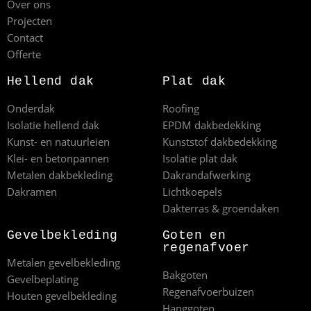
Over ons
Projecten
Contact
Offerte
Hellend dak
Plat dak
Onderdak
Roofing
Isolatie hellend dak
EPDM dakbedekking
Kunst- en natuurleien
Kunststof dakbedekking
Klei- en betonpannen
Isolatie plat dak
Metalen dakbekleding
Dakrandafwerking
Dakramen
Lichtkoepels
Dakterras & groendaken
Gevelbekleding
Goten en
regenafvoer
Metalen gevelbekleding
Bakgoten
Gevelbeplating
Regenafvoerbuizen
Houten gevelbekleding
Hanggoten