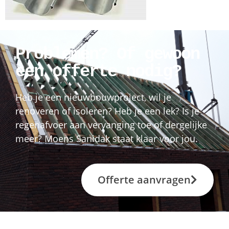
Problemen? Of gewoon
een offerte nodig?
Heb je een nieuwbouwproject, wil je
renoveren of isoleren? Heb je een lek? Is je
regenafvoer aan vervanging toe of dergelijke
meer? Moens Sanidak staat klaar voor jou.
Offerte aanvragen