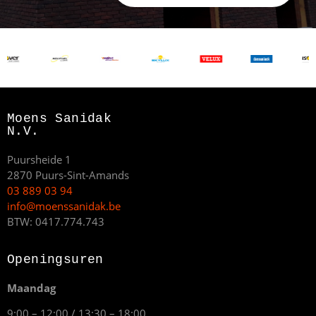
Moens Sanidak
N.V.
Puursheide 1
2870 Puurs-Sint-Amands
03 889 03 94
info@moenssanidak.be
BTW: 0417.774.743
Openingsuren
Maandag
9:00 – 12:00 / 13:30 – 18:00