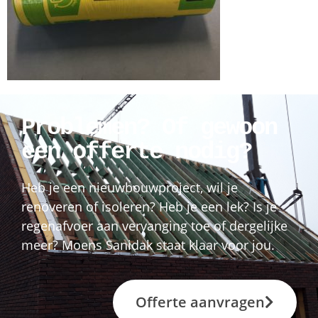
Problemen? Of gewoon
een offerte nodig?
Heb je een nieuwbouwproject, wil je
renoveren of isoleren? Heb je een lek? Is je
regenafvoer aan vervanging toe of dergelijke
meer? Moens Sanidak staat klaar voor jou.
Offerte aanvragen