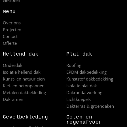
Gesloten
Menu
Over ons
Projecten
Contact
Offerte
Hellend dak
Plat dak
Onderdak
Roofing
Isolatie hellend dak
EPDM dakbedekking
Kunst- en natuurleien
Kunststof dakbedekking
Klei- en betonpannen
Isolatie plat dak
Metalen dakbekleding
Dakrandafwerking
Dakramen
Lichtkoepels
Dakterras & groendaken
Gevelbekleding
Goten en
regenafvoer