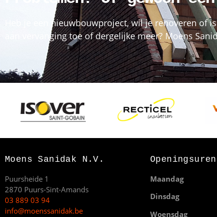
Heb je een nieuwbouwproject, wil je renoveren of is
aan vervanging toe of dergelijke meer? Moens Sanida
Moens Sanidak N.V.
Openingsuren
Puursheide 1
Maandag
2870 Puurs-Sint-Amands
Dinsdag
03 889 03 94
info@moenssanidak.be
Woensdag