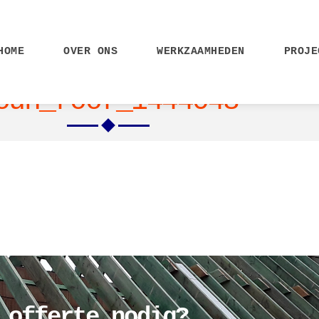
HOME
OVER ONS
WERKZAAMHEDEN
PROJE
oun_roof_1444048
 offerte nodig?