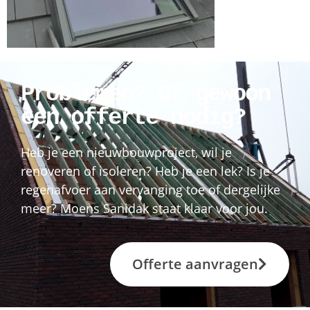
Problemen? Of gewoon
een offerte nodig?
Heb je een nieuwbouwproject, wil je
renoveren of isoleren? Heb je een lek? Is je
regenafvoer aan vervanging toe of dergelijke
meer? Moens Sanidak staat klaar voor jou.
Offerte aanvragen