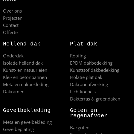
Over ons
Projecten
Contact
Offerte
Hellend dak
Plat dak
Onderdak
Roofing
Isolatie hellend dak
EPDM dakbedekking
Kunst- en natuurleien
Kunststof dakbedekking
Klei- en betonpannen
Isolatie plat dak
Metalen dakbekleding
Dakrandafwerking
Dakramen
Lichtkoepels
Dakterras & groendaken
Gevelbekleding
Goten en
regenafvoer
Metalen gevelbekleding
Bakgoten
Gevelbeplating