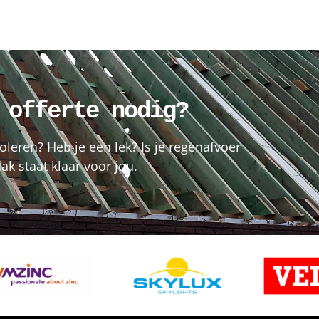
 offerte nodig?
oleren? Heb je een lek? Is je regenafvoer
k staat klaar voor jou.