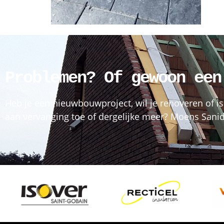
Problemen? Of gewoon een
Heb je een nieuwbouwproject, wil je renoveren of is
aan vervanging toe of dergelijke meer? Moens Sanida