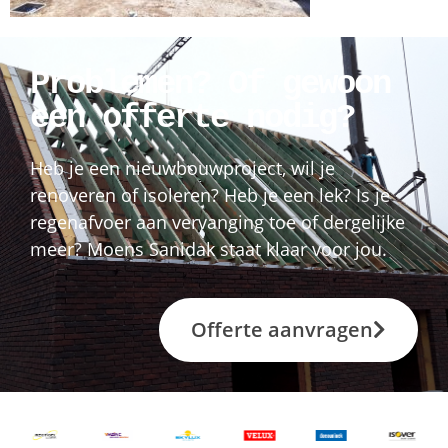
Problemen? Of gewoon
een offerte nodig?
Heb je een nieuwbouwproject, wil je
renoveren of isoleren? Heb je een lek? Is je
regenafvoer aan vervanging toe of dergelijke
meer? Moens Sanidak staat klaar voor jou.
Offerte aanvragen