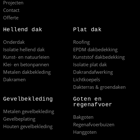
Projecten
Contact
Offerte
Hellend dak
Plat dak
Onderdak
Roofing
Isolatie hellend dak
EPDM dakbedekking
Kunst- en natuurleien
Kunststof dakbedekking
Klei- en betonpannen
Isolatie plat dak
Metalen dakbekleding
Dakrandafwerking
Dakramen
Lichtkoepels
Dakterras & groendaken
Gevelbekleding
Goten en
regenafvoer
Metalen gevelbekleding
Bakgoten
Gevelbeplating
Regenafvoerbuizen
Houten gevelbekleding
Hanggoten