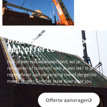
Problemen? Of gewoon
een offerte nodig?
Heb je een nieuwbouwproject, wil je
renoveren of isoleren? Heb je een lek? Is je
regenafvoer aan vervanging toe of dergelijke
meer? Moens Sanidak staat klaar voor jou.
Offerte aanvragen