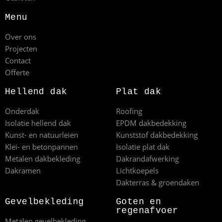
Menu
Over ons
Projecten
Contact
Offerte
Hellend dak
Plat dak
Onderdak
Roofing
Isolatie hellend dak
EPDM dakbedekking
Kunst- en natuurleien
Kunststof dakbedekking
Klei- en betonpannen
Isolatie plat dak
Metalen dakbekleding
Dakrandafwerking
Dakramen
Lichtkoepels
Dakterras & groendaken
Gevelbekleding
Goten en
regenafvoer
Metalen gevelbekleding