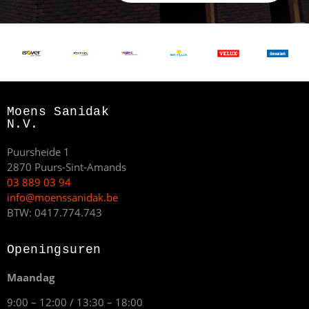
Moens Sanidak
N.V.
Puursheide 1
2870 Puurs-Sint-Amands
03 889 03 94
info@moenssanidak.be
BTW: 0417.774.743
Openingsuren
Maandag
9:00 – 12:00 / 13:30 – 18:00