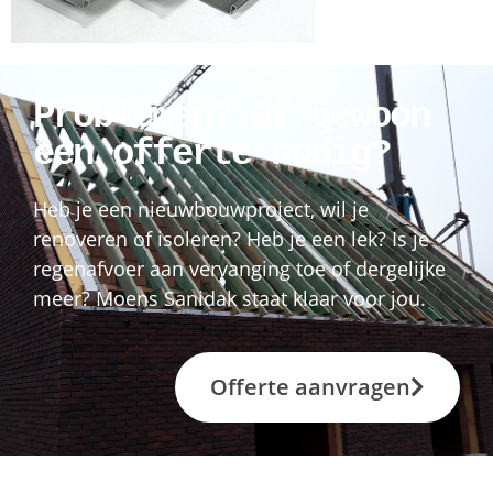
Problemen? Of gewoon
een offerte nodig?
Heb je een nieuwbouwproject, wil je
renoveren of isoleren? Heb je een lek? Is je
regenafvoer aan vervanging toe of dergelijke
meer? Moens Sanidak staat klaar voor jou.
Offerte aanvragen