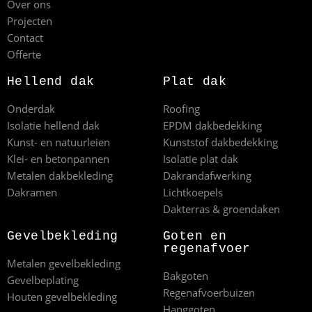
Over ons
Projecten
Contact
Offerte
Hellend dak
Plat dak
Onderdak
Roofing
Isolatie hellend dak
EPDM dakbedekking
Kunst- en natuurleien
Kunststof dakbedekking
Klei- en betonpannen
Isolatie plat dak
Metalen dakbekleding
Dakrandafwerking
Dakramen
Lichtkoepels
Dakterras & groendaken
Gevelbekleding
Goten en
regenafvoer
Metalen gevelbekleding
Bakgoten
Gevelbeplating
Regenafvoerbuizen
Houten gevelbekleding
Hanggoten