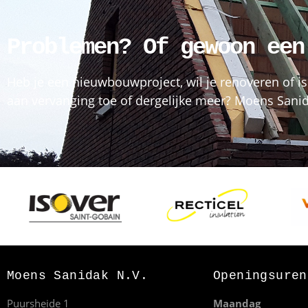
Problemen? Of gewoon een
Heb je een nieuwbouwproject, wil je renoveren of is
aan vervanging toe of dergelijke meer? Moens Sanida
Moens Sanidak N.V.
Openingsuren
Puursheide 1
Maandag