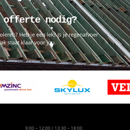
 offerte nodig?
oleren? Heb je een lek? Is je regenafvoer
k staat klaar voor jou.
9:00 – 12:00 / 13:30 – 18:00