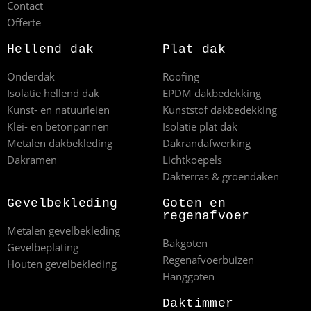
Contact
Offerte
Hellend dak
Plat dak
Onderdak
Roofing
Isolatie hellend dak
EPDM dakbedekking
Kunst- en natuurleien
Kunststof dakbedekking
Klei- en betonpannen
Isolatie plat dak
Metalen dakbekleding
Dakrandafwerking
Dakramen
Lichtkoepels
Dakterras & groendaken
Gevelbekleding
Goten en
regenafvoer
Metalen gevelbekleding
Bakgoten
Gevelbeplating
Regenafvoerbuizen
Houten gevelbekleding
Hanggoten
Daktimmer