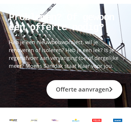
Problemen? Of gewoon
een offerte nodig?
Heb je een nieuwbouwproject, wil je
renoveren of isoleren? Heb je een lek? Is je
regenafvoer aan vervanging toe of dergelijke
meer? Moens Sanidak staat klaar voor jou.
Offerte aanvragen