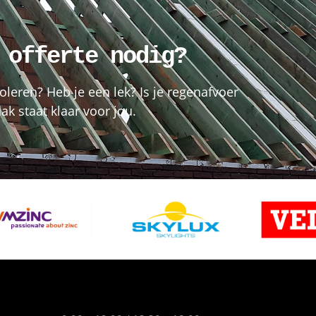
 offerte nodig?
oleren? Heb je een lek? Is je regenafvoer
k staat klaar voor jou.