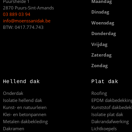
Puursheide 1
Maandag
2870 Puurs-Sint-Amands
Dinsdag
03 889 03 94
info@moenssanidak.be
Woensdag
BTW: 0417.774.743
Donderdag
Vrijdag
Zaterdag
Zondag
Hellend dak
Plat dak
Onderdak
Roofing
Isolatie hellend dak
EPDM dakbedekkin
Kunst- en natuurleien
Kunststof dakbedek
Klei- en betonpannen
Isolatie plat dak
Metalen dakbekleding
Dakrandafwerking
Dakramen
Lichtkoepels