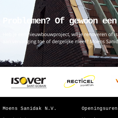
Problemen? Of gewoon een
Heb je een nieuwbouwproject, wil je renoveren of is
aan vervanging toe of dergelijke meer? Moens Sanida
Moens Sanidak N.V.
Openingsuren