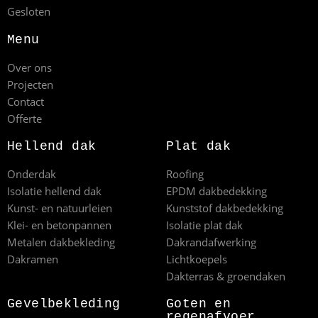
Gesloten
Menu
Over ons
Projecten
Contact
Offerte
Hellend dak
Plat dak
Onderdak
Roofing
Isolatie hellend dak
EPDM dakbedekking
Kunst- en natuurleien
Kunststof dakbedekking
Klei- en betonpannen
Isolatie plat dak
Metalen dakbekleding
Dakrandafwerking
Dakramen
Lichtkoepels
Dakterras & groendaken
Gevelbekleding
Goten en
regenafvoer