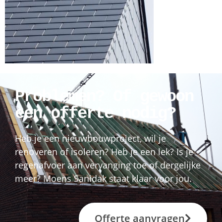
Problemen? Of gewoon
een offerte nodig?
Heb je een nieuwbouwproject, wil je
renoveren of isoleren? Heb je een lek? Is je
regenafvoer aan vervanging toe of dergelijke
meer? Moens Sanidak staat klaar voor jou.
Offerte aanvragen