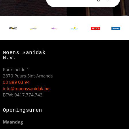
Moens Sanidak
N.V.
Puursheide 1
2870 Puurs-Sint-Amands
03 889 03 94
info@moenssanidak.be
BTW: 0417.774.743
Openingsuren
Maandag