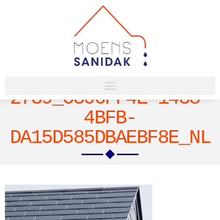
2739_C306FF4E-1438-
4BFB-
DA15D585DBAEBF8E_NL