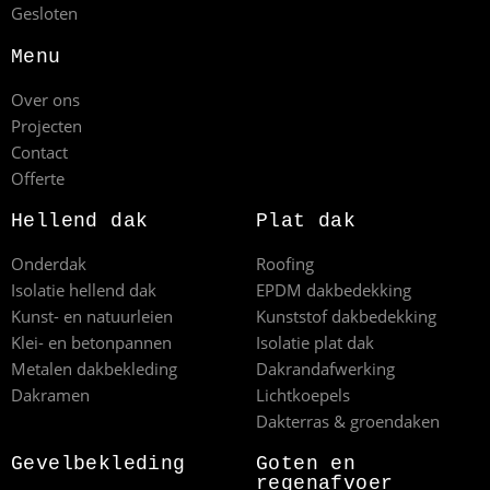
Gesloten
Menu
Over ons
Projecten
Contact
Offerte
Hellend dak
Plat dak
Onderdak
Roofing
Isolatie hellend dak
EPDM dakbedekking
Kunst- en natuurleien
Kunststof dakbedekking
Klei- en betonpannen
Isolatie plat dak
Metalen dakbekleding
Dakrandafwerking
Dakramen
Lichtkoepels
Dakterras & groendaken
Gevelbekleding
Goten en
regenafvoer