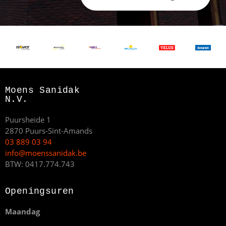
Moens Sanidak
N.V.
Puursheide 1
2870 Puurs-Sint-Amands
03 889 03 94
info@moenssanidak.be
BTW: 0417.774.743
Openingsuren
Maandag