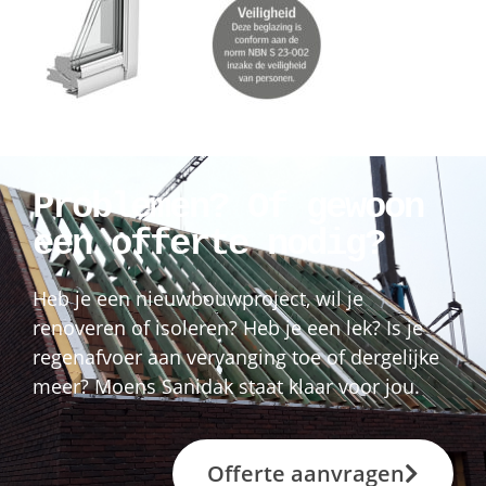
Problemen? Of gewoon
een offerte nodig?
Heb je een nieuwbouwproject, wil je
renoveren of isoleren? Heb je een lek? Is je
regenafvoer aan vervanging toe of dergelijke
meer? Moens Sanidak staat klaar voor jou.
Offerte aanvragen