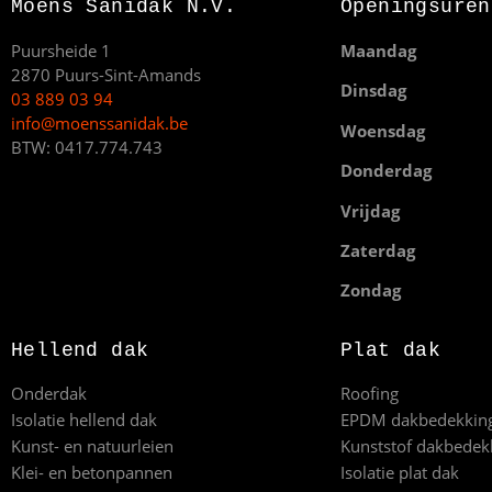
Moens Sanidak N.V.
Openingsuren
Puursheide 1
Maandag
2870 Puurs-Sint-Amands
Dinsdag
03 889 03 94
info@moenssanidak.be
Woensdag
BTW: 0417.774.743
Donderdag
Vrijdag
Zaterdag
Zondag
Hellend dak
Plat dak
Onderdak
Roofing
Isolatie hellend dak
EPDM dakbedekkin
Kunst- en natuurleien
Kunststof dakbedek
Klei- en betonpannen
Isolatie plat dak