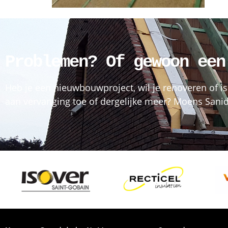
Problemen? Of gewoon een
Heb je een nieuwbouwproject, wil je renoveren of is
aan vervanging toe of dergelijke meer? Moens Sanida