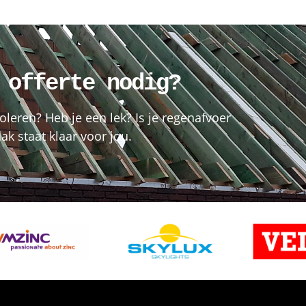
 offerte nodig?
oleren? Heb je een lek? Is je regenafvoer
k staat klaar voor jou.