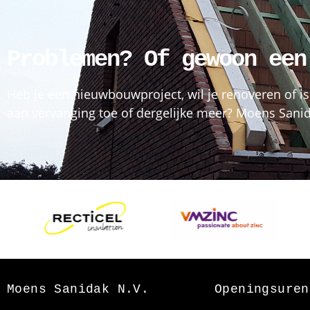
Problemen? Of gewoon een
Heb je een nieuwbouwproject, wil je renoveren of is
aan vervanging toe of dergelijke meer? Moens Sanida
Moens Sanidak N.V.
Openingsuren