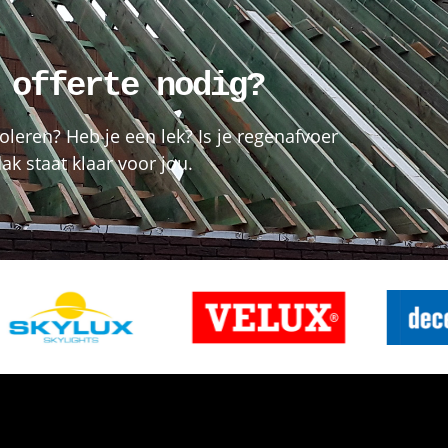
 offerte nodig?
oleren? Heb je een lek? Is je regenafvoer
k staat klaar voor jou.