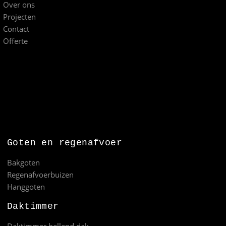
Over ons
Projecten
Contact
Offerte
Goten en regenafvoer
Bakgoten
Regenafvoerbuizen
Hanggoten
Daktimmer
Daktimmer hellend dak